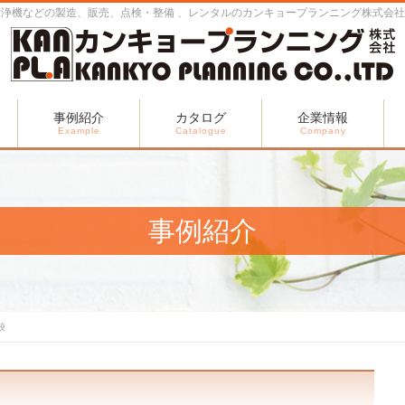
浄機などの製造、販売、点検・整備 、レンタルのカンキョープランニング株式会社
事例紹介
カタログ
企業情報
Example
Catalogue
Company
事例紹介
校