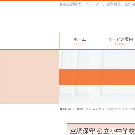
各種空調用エアフィルター、空調機器、空気清
ホーム
サービス案内
Home
Service
HOME
»
事例紹介
»
未分類
»
空調保守 公立小中学
空調保守 公立小中学校