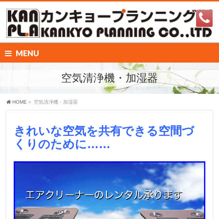
MENU
空気清浄機・加湿器
HOME
»
空気清浄機・加湿器
きれいな空気を共有できる空間づ
くりのために……