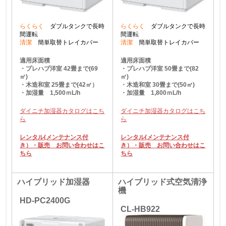
らくらく
ダブルタンクで長時
らくらく
ダブルタンクで長時
間運転
間運転
清潔
簡単取替トレイカバー
清潔
簡単取替トレイカバー
適用床面積
適用床面積
・プレハブ洋室 42畳まで(69
・プレハブ洋室 50畳まで(82
㎡)
㎡)
・木造和室 25畳まで(42㎡）
・木造和室 30畳まで(50㎡)
・加湿量 1,500ｍL/h
・加湿量 1,800ｍL/h
ダイニチ加湿器カタログはこち
ダイニチ加湿器カタログはこち
ら
ら
レンタル(メンテナンス付
レンタル(メンテナンス付
き）・販売 お問い合わせはこ
き）・販売 お問い合わせはこ
ちら
ちら
ハイブリッド加湿器
ハイブリッド式空気清浄
機
HD-PC2400G
CL-HB922