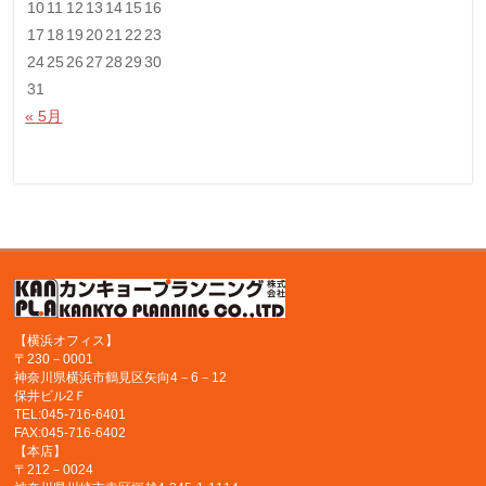
10
11
12
13
14
15
16
17
18
19
20
21
22
23
24
25
26
27
28
29
30
31
« 5月
【横浜オフィス】
〒230－0001
神奈川県横浜市鶴見区矢向4－6－12
保井ビル2Ｆ
TEL:045-716-6401
FAX:045-716-6402
【本店】
〒212－0024