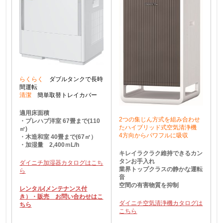
らくらく
ダブルタンクで長時
間運転
清潔
簡単取替トレイカバー
適用床面積
2つの集じん方式を組み合わせ
・プレハブ洋室 67畳まで(110
たハイブリッド式空気清浄機
㎡)
4方向からパワフルに吸収
・木造和室 40畳まで(67㎡）
・加湿量 2,400ｍL/h
キレイラクラク維持できるカン
タンお手入れ
ダイニチ加湿器カタログはこち
業界トップクラスの静かな運転
ら
音
空間の有害物質を抑制
レンタル(メンテナンス付
き）・販売 お問い合わせはこ
ダイニチ空気清浄機カタログは
ちら
こちら