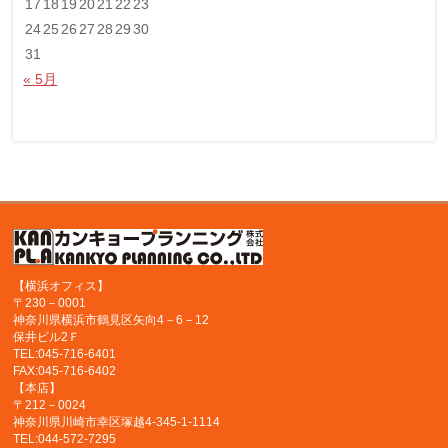
17
18
19
20
21
22
23
24
25
26
27
28
29
30
31
« 5月
【横浜オフィス】
〒230－0001
神奈川県横浜市鶴見区矢向4－6－12
保井ビル2Ｆ
TEL:045-716-6401
FAX:045-716-6402
【本店】
〒212－0024
神奈川県川崎市幸区塚越4-345-1-1114
TEL:044-572-7295